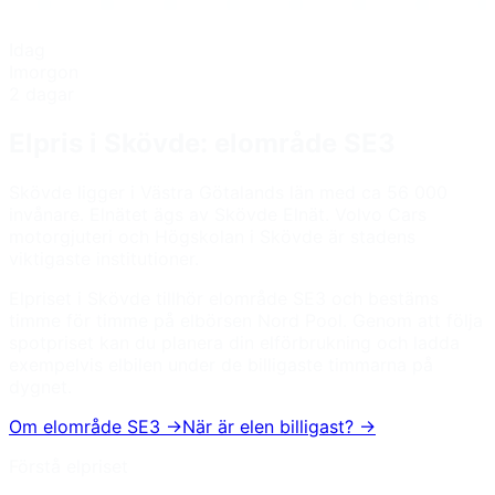
Idag
Imorgon
2 dagar
Elpris i
Skövde
: elområde
SE3
Skövde ligger i Västra Götalands län med ca 56 000
invånare. Elnätet ägs av Skövde Elnät. Volvo Cars
motorgjuteri och Högskolan i Skövde är stadens
viktigaste institutioner.
Elpriset i
Skövde
tillhör elområde
SE3
och bestäms
timme för timme på elbörsen Nord Pool. Genom att följa
spotpriset kan du planera din elförbrukning och ladda
exempelvis elbilen under de billigaste timmarna på
dygnet.
Om elområde
SE3
→
När är elen billigast? →
Förstå elpriset