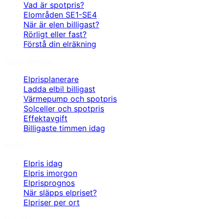
Vad är spotpris?
Elområden SE1-SE4
När är elen billigast?
Rörligt eller fast?
Förstå din elräkning
Spara pengar
Elprisplanerare
Ladda elbil billigast
Värmepump och spotpris
Solceller och spotpris
Effektavgift
Billigaste timmen idag
Priser
Elpris idag
Elpris imorgon
Elprisprognos
När släpps elpriset?
Elpriser per ort