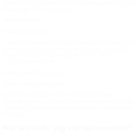
vattenkraft. Lågvattennivåer (torrt väder under lång tid)
pressar upp priset strukturellt.
Importkapacitet
Medelhög påverkan
Kablar till kontinentala Europa, Norge och Finland avgör
hur mycket el Sverige kan importera eller exportera.
Flaskhalsar i nätet skapar prisskillnader mellan
elområden och länder.
Kärnkraftens tillgänglighet
Lägre kortsiktig påverkan
Kärnkraft är relativt konstant i produktion men
planerade och oplanerade stopp kan påverka prisnivån,
framförallt i SE3 och SE4 som är närmast Ringhals och
Forsmark.
Hur använder jag elprisprognosen?