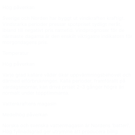
Hög påverkan
Sverige och Norden har byggt ut vindkraften kraftigt.
Vindstarka perioder pressar spotpriset tydligt neråt,
ibland till negativt pris nattetid. Vindprognoser för de
närmaste dagarna är den enskilt viktigaste indikatorn för
morgondagens pris.
Temperatur
Hög påverkan
Varje grad kallare väder ökar uppvärmningsbehovet och
därmed elförbrukningen. Kalla perioder, framförallt på
vardagsmornar, kan driva priset 2–3 gånger högre än
normalt under topptimmarna.
Vattenkraftens magasin
Medelhög påverkan
Norska och svenska vattenmagasin är Nordens 'batteri'.
Hög fyllnadsgrad ger utrymme att producera billig