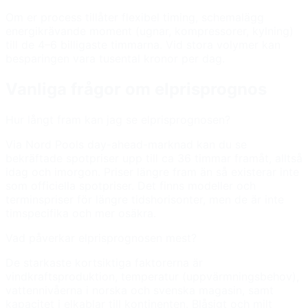
Om er process tillåter flexibel timing, schemalägg
energikrävande moment (ugnar, kompressorer, kylning)
till de 4–6 billigaste timmarna. Vid stora volymer kan
besparingen vara tusental kronor per dag.
Vanliga frågor om elprisprognos
Hur långt fram kan jag se elprisprognosen?
Via Nord Pools day-ahead-marknad kan du se
bekräftade spotpriser upp till ca 36 timmar framåt, alltså
idag och imorgon. Priser längre fram än så existerar inte
som officiella spotpriser. Det finns modeller och
terminspriser för längre tidshorisonter, men de är inte
timspecifika och mer osäkra.
Vad påverkar elprisprognosen mest?
De starkaste kortsiktiga faktorerna är
vindkraftsproduktion, temperatur (uppvärmningsbehov),
vattennivåerna i norska och svenska magasin, samt
kapacitet i elkablar till kontinenten. Blåsigt och milt