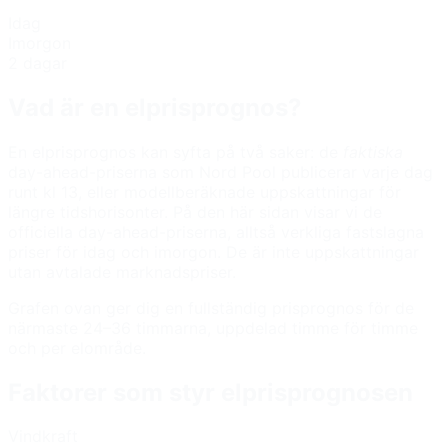
Idag
Imorgon
2 dagar
Vad är en elprisprognos?
En elprisprognos kan syfta på två saker: de
faktiska
day-ahead-priserna som Nord Pool publicerar varje dag
runt kl 13, eller modellberäknade uppskattningar för
längre tidshorisonter. På den här sidan visar vi de
officiella day-ahead-priserna, alltså verkliga fastslagna
priser för idag och imorgon. De är inte uppskattningar
utan avtalade marknadspriser.
Grafen ovan ger dig en fullständig prisprognos för de
närmaste 24–36 timmarna, uppdelad timme för timme
och per elområde.
Faktorer som styr elprisprognosen
Vindkraft