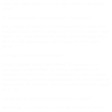
väder ger låga priser. Kall och lugn väderlek ger höga
priser.
Är elprisprognosen densamma för hela Sverige?
Nej, Sverige är indelat i fyra elområden (SE1–SE4) med
separata priser. Norra Sverige (SE1–SE2) har oftast lägre
priser tack vare vattenkraft, medan södra Sverige (SE3–
SE4) är mer beroende av import och har ofta högre
priser.
Kan jag lita på elprisprognosen?
Morgondagens priser (day-ahead) är definitiva och
fastslagna av Nord Pool. De är inte prognoser utan
faktiska avtalade priser. På spotpriser.nu visar vi dessa
verkliga priser, inte modellprognoser. Det enda osäkra är
om priserna för imorgon ännu inte publicerats (de släpps
ca kl 13).
Hur skiljer sig spotprisprognos från fast elpris?
Med rörligt avtal följer du spotpriset timme för timme