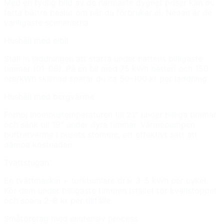
Med en tydlig bild av de närmaste dygnet priser kan du
fatta bättre beslut om när du förbrukar el. Nedan är de
vanligaste scenarierna:
Hushåll med elbil
Ställ in laddningen att starta under nattens billigaste
timmar (01–06). På en bil med 75 kWh batteri och 150
öre/kWh skillnad sparar du ca 50–100 kr per laddning.
Hushåll med bergvärme
Förhöj inomhustemperaturen till 21° under billiga timmar
och sänk till 19° under dyra timmar. Värmepumpen
buffrarvärme i husets stomme, ett effektivt sätt att
dämpa kostnaden.
Tvättstugan
En tvättmaskin + torktumlare drar 3–5 kWh per cykel.
Kör dem under billigaste timmen istället för kvällstoppet
och spara 2–8 kr per tillfälle.
Småföretag med elintensiv process