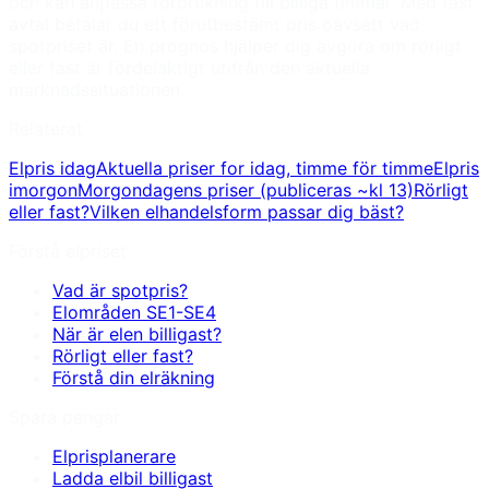
och kan anpassa förbrukning till billiga timmar. Med fast
avtal betalar du ett förutbestämt pris oavsett vad
spotpriset är. En prognos hjälper dig avgöra om rörligt
eller fast är fördelaktigt utifrån den aktuella
marknadssituationen.
Relaterat
Elpris idag
Aktuella priser for idag, timme för timme
Elpris
imorgon
Morgondagens priser (publiceras ~kl 13)
Rörligt
eller fast?
Vilken elhandelsform passar dig bäst?
Förstå elpriset
Vad är spotpris?
Elområden SE1-SE4
När är elen billigast?
Rörligt eller fast?
Förstå din elräkning
Spara pengar
Elprisplanerare
Ladda elbil billigast