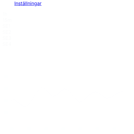
Inställningar
1h
15m
SE1
SE2
SE3
SE4