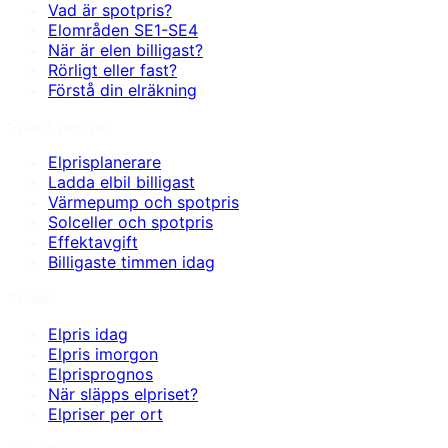
Vad är spotpris?
Elområden SE1-SE4
När är elen billigast?
Rörligt eller fast?
Förstå din elräkning
Spara pengar
Elprisplanerare
Ladda elbil billigast
Värmepump och spotpris
Solceller och spotpris
Effektavgift
Billigaste timmen idag
Priser
Elpris idag
Elpris imorgon
Elprisprognos
När släpps elpriset?
Elpriser per ort