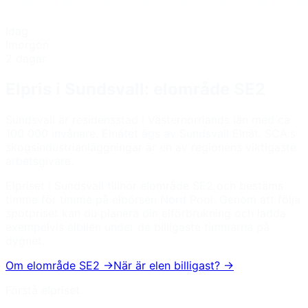
Idag
Imorgon
2 dagar
Elpris i
Sundsvall
: elområde
SE2
Sundsvall är residensstad i Västernorrlands län med ca
100 000 invånare. Elnätet ägs av Sundsvall Elnät. SCA:s
skogsindustrianläggningar är en av regionens viktigaste
arbetsgivare.
Elpriset i
Sundsvall
tillhör elområde
SE2
och bestäms
timme för timme på elbörsen Nord Pool. Genom att följa
spotpriset kan du planera din elförbrukning och ladda
exempelvis elbilen under de billigaste timmarna på
dygnet.
Om elområde
SE2
→
När är elen billigast? →
Förstå elpriset