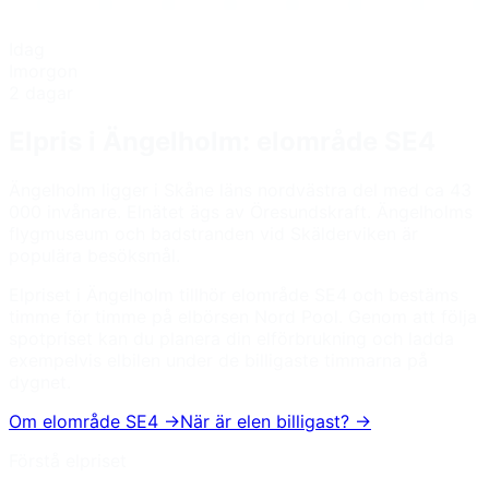
Idag
Imorgon
2 dagar
Elpris i
Ängelholm
: elområde
SE4
Ängelholm ligger i Skåne läns nordvästra del med ca 43
000 invånare. Elnätet ägs av Öresundskraft. Ängelholms
flygmuseum och badstranden vid Skälderviken är
populära besöksmål.
Elpriset i
Ängelholm
tillhör elområde
SE4
och bestäms
timme för timme på elbörsen Nord Pool. Genom att följa
spotpriset kan du planera din elförbrukning och ladda
exempelvis elbilen under de billigaste timmarna på
dygnet.
Om elområde
SE4
→
När är elen billigast? →
Förstå elpriset