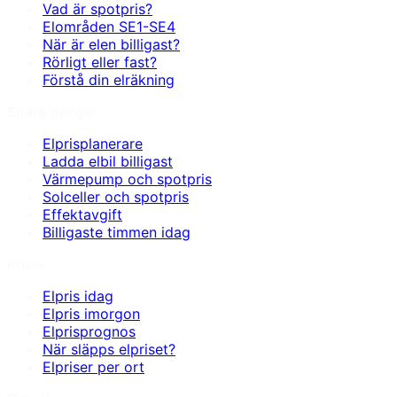
Vad är spotpris?
Elområden SE1-SE4
När är elen billigast?
Rörligt eller fast?
Förstå din elräkning
Spara pengar
Elprisplanerare
Ladda elbil billigast
Värmepump och spotpris
Solceller och spotpris
Effektavgift
Billigaste timmen idag
Priser
Elpris idag
Elpris imorgon
Elprisprognos
När släpps elpriset?
Elpriser per ort