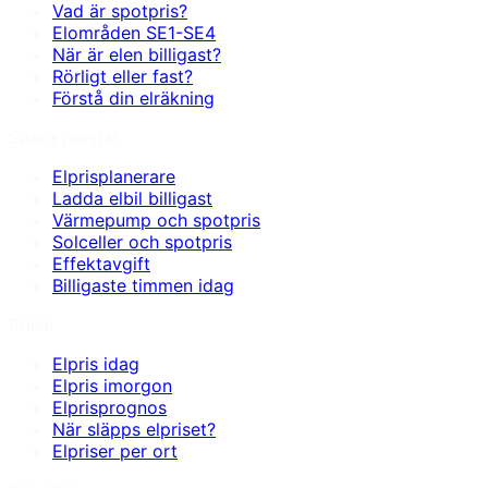
Vad är spotpris?
Elområden SE1-SE4
När är elen billigast?
Rörligt eller fast?
Förstå din elräkning
Spara pengar
Elprisplanerare
Ladda elbil billigast
Värmepump och spotpris
Solceller och spotpris
Effektavgift
Billigaste timmen idag
Priser
Elpris idag
Elpris imorgon
Elprisprognos
När släpps elpriset?
Elpriser per ort