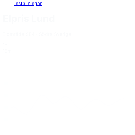
Inställningar
Elpris
Lund
Elområde
SE4
·
Södra Sverige
1h
15m