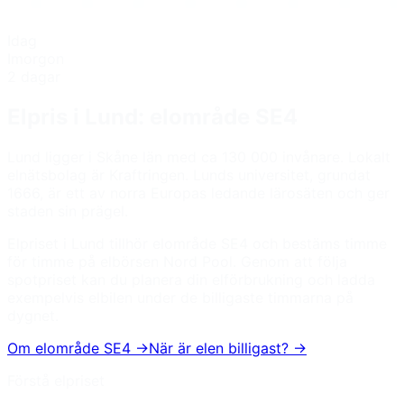
Idag
Imorgon
2 dagar
Elpris i
Lund
: elområde
SE4
Lund ligger i Skåne län med ca 130 000 invånare. Lokalt
elnätsbolag är Kraftringen. Lunds universitet, grundat
1666, är ett av norra Europas ledande lärosäten och ger
staden sin prägel.
Elpriset i
Lund
tillhör elområde
SE4
och bestäms timme
för timme på elbörsen Nord Pool. Genom att följa
spotpriset kan du planera din elförbrukning och ladda
exempelvis elbilen under de billigaste timmarna på
dygnet.
Om elområde
SE4
→
När är elen billigast? →
Förstå elpriset