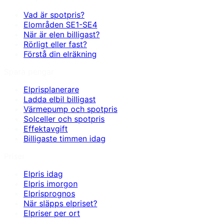
Vad är spotpris?
Elområden SE1-SE4
När är elen billigast?
Rörligt eller fast?
Förstå din elräkning
Spara pengar
Elprisplanerare
Ladda elbil billigast
Värmepump och spotpris
Solceller och spotpris
Effektavgift
Billigaste timmen idag
Priser
Elpris idag
Elpris imorgon
Elprisprognos
När släpps elpriset?
Elpriser per ort