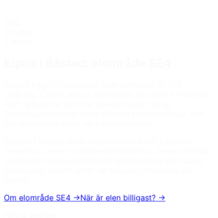
Idag
Imorgon
2 dagar
Elpris i
Båstad
: elområde
SE4
Båstad ligger i nordvästra Skåne med ca 15 000
invånare. Elnätet ägs av Bjäre Kraft och Södra Hallands
Kraft. Båstad är känt för Swedish Open, en av
Skandinaviens mest prestigefyllda tennistävlingar, och
det natursköna läget vid Laholmsbukten.
Elpriset i
Båstad
tillhör elområde
SE4
och bestäms
timme för timme på elbörsen Nord Pool. Genom att följa
spotpriset kan du planera din elförbrukning och ladda
exempelvis elbilen under de billigaste timmarna på
dygnet.
Om elområde
SE4
→
När är elen billigast? →
Förstå elpriset